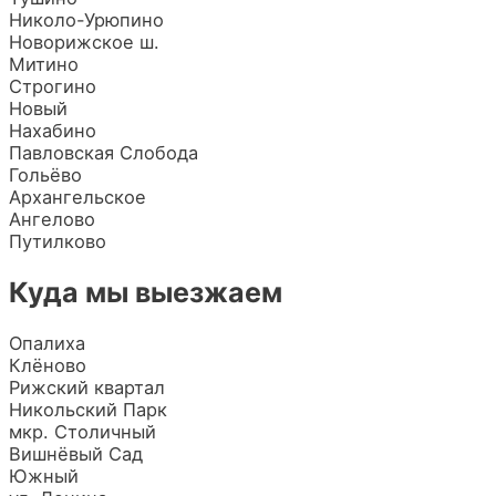
Николо-Урюпино
Новорижское ш.
Митино
Строгино
Новый
Нахабино
Павловская Слобода
Гольёво
Архангельское
Ангелово
Путилково
Куда мы выезжаем
Опалиха
Клёново
Рижский квартал
Никольский Парк
мкр. Столичный
Вишнёвый Сад
Южный