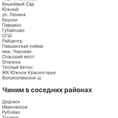
Вишнёвый Сад
Южный
ул. Ленина
Бруски
Павшино
Губайлово
СГШ
Райцентр
Павшинская пойма
мкр. Чернево
Спасский мост
Опалиха
Теплый бетон
ЖК Южное Красногорье
Волоколамское ш.
Чиним в соседних районах
Дедовск
Ивановское
Рублёво
Тушино