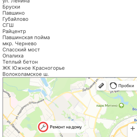
ул. Ленина
Бруски
Павшино
Губайлово
СГШ
Райцентр
Павшинская пойма
мкр. Чернево
Спасский мост
Опалиха
Теплый бетон
ЖК Южное Красногорье
Волоколамское ш.