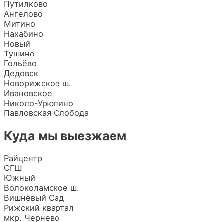
Путилково
Ангелово
Митино
Нахабино
Новый
Тушино
Гольёво
Дедовск
Новорижское ш.
Ивановское
Николо-Урюпино
Павловская Слобода
Куда мы выезжаем
Райцентр
СГШ
Южный
Волоколамское ш.
Вишнёвый Сад
Рижский квартал
мкр. Чернево