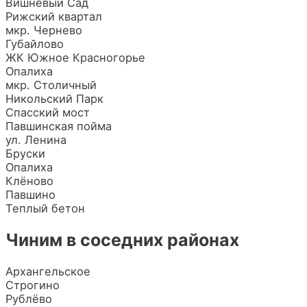
Вишнёвый Сад
Рижский квартал
мкр. Чернево
Губайлово
ЖК Южное Красногорье
Опалиха
мкр. Столичный
Никольский Парк
Спасский мост
Павшинская пойма
ул. Ленина
Бруски
Опалиха
Клёново
Павшино
Теплый бетон
Чиним в соседних районах
Архангельское
Строгино
Рублёво