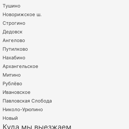
Тушино
Новорижское ш.
Строгино
Дедовск
Ангелово
Путилково
Нахабино
Архангельское
Митино
Рублёво
Ивановское
Павловская Слобода
Николо-Урюпино
Новый
Куда мы выезжаем